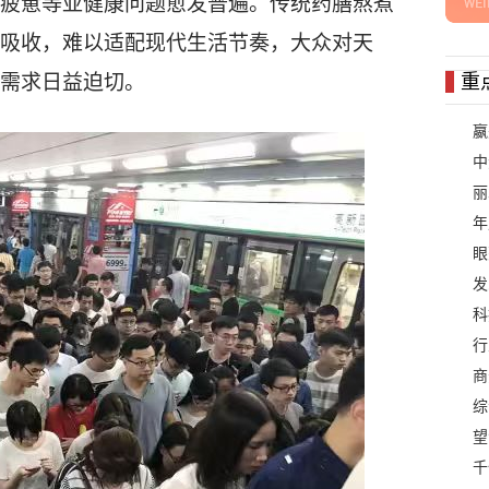
疲惫等亚健康问题愈发普遍。传统药膳熬煮
吸收，难以适配现代生活节奏，大众对天
需求日益迫切。
重
嬴
中
丽
年
眼
发
科
行
商
综
望
千