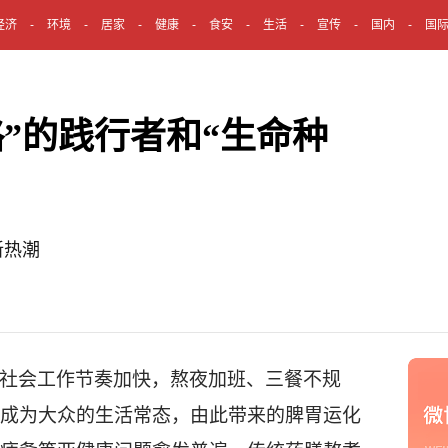
经济
环境
居家
健康
食安
生活
宣传
国内
国
”的践行者和“生命种
新热潮
社会工作节奏加快，熬夜加班、三餐不规
成为大众
的
生活常态，由此
带来
的脾胃运化