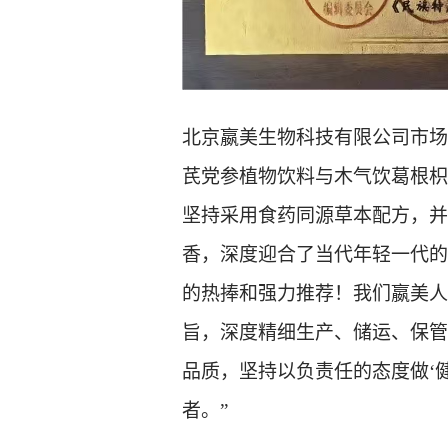
北京
嬴美生物科技有限公司
市场
芪党参植物饮料
与木气饮
葛根枳
坚持采用食药同源草本配方，并
香
，
深度迎合了当代年轻一代的
的热捧和强力推荐！我们嬴美人
旨，深度精细生产、储运、保管
品质
，
坚持以负责任
的态度做
‘
者。
”