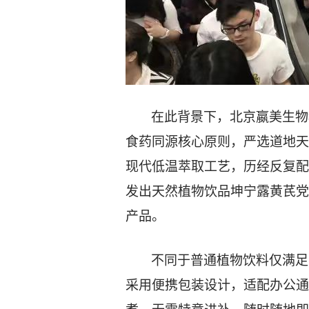
在此背景下，北京嬴美生物
食药同源核心原则，严选道地天
现代低温萃取工艺，历经反复配
发出
天然植物
饮品
坤宁露
黄芪党
产品
。
不同于普通
植物饮料
仅满足
采用便携
包
装设计，适配办公通