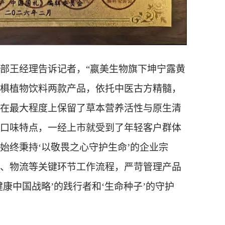
部王经理
告诉记者
，
“
嬴美生物旗下
坤宁露
黄
椇植物饮料
两款
产品
，依托中医古方精髓，
在
最大程度
上
保留
了
草本营养活性与原生清
口味特点，一经上市就受到了年轻客户群体
始终秉持
‘以敬畏之心守护生命’的企业宗
、物流等关键环节工作流程
，严苛
管理产品
健康中国战略
’的践行者和‘生命种子’的守护