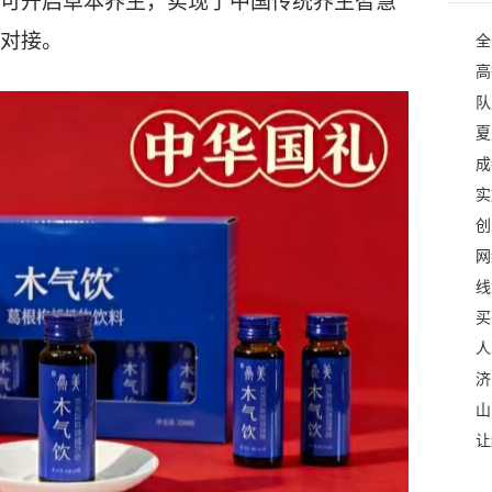
可开启草本养生，实现
了中国
传统养生智慧
对接
。
全
高
队
夏
成
实
创
网
线
买
人
济
山
让