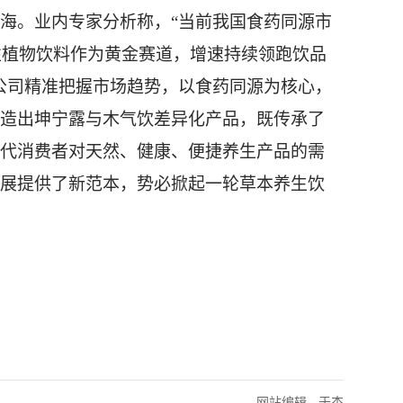
海。业内专家
分析称
，
“
当前我国食药同源市
能性植物饮料作为黄金赛道，增速持续领跑饮品
公司精准把握市场趋势，以食药同源为核心，
造出坤宁露与木气饮差异化产品，既传承了
代消费者对天然、健康、便捷养生产品的需
展提供了新范本
，
势必
掀起
一轮
草本养生饮
网站编辑 - 于杰