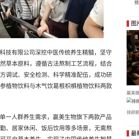
预
图
科技有限公司深挖中医传统养生精髓，坚守
然草本原料，
遵循古法
熬
制
工艺流程，
结合
方调试
、
安全检测
、
科学精准配伍
，成功研
参植物饮料
与木气饮
葛根枳椇植物饮料
两款
嬴美
排卵
单一人群养生
需求，
嬴美生物旗下
两款产品
勤、居家休闲、饭后饮用等多场景，无需熬
最