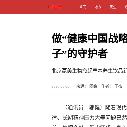
首页
地方
民生
做“健康中国战略
子”的守护者
北京嬴美生物掀起草本养生饮品
来源： 网络 作者： 于杰
2026-05-15
（通讯员：
邬健
）随着现代
律、长期精神压力大
等问题
已
然