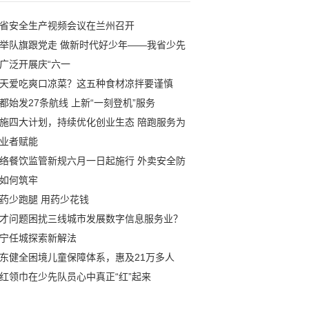
省安全生产视频会议在兰州召开
举队旗跟党走 做新时代好少年——我省少先
广泛开展庆“六一
天爱吃爽口凉菜？这五种食材凉拌要谨慎
都始发27条航线 上新“一刻登机”服务
施四大计划，持续优化创业生态 陪跑服务为
业者赋能
络餐饮监管新规六月一日起施行 外卖安全防
如何筑牢
药少跑腿 用药少花钱
才问题困扰三线城市发展数字信息服务业？
宁任城探索新解法
东健全困境儿童保障体系，惠及21万多人
红领巾在少先队员心中真正“红”起来