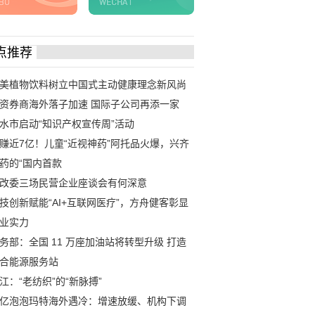
点推荐
美植物饮料树立中国式主动健康理念新风尚
资券商海外落子加速 国际子公司再添一家
水市启动“知识产权宣传周”活动
赚近7亿！儿童“近视神药”阿托品火爆，兴齐
药的“国内首款
改委三场民营企业座谈会有何深意
技创新赋能“AI+互联网医疗”，方舟健客彰显
业实力
务部：全国 11 万座加油站将转型升级 打造
合能源服务站
江：“老纺织”的“新脉搏”
亿泡泡玛特海外遇冷：增速放缓、机构下调